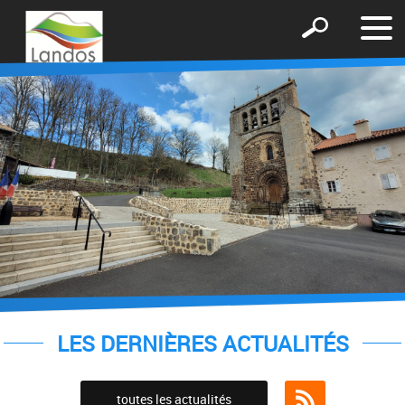
Affic
Afficher
le
le
men
formulaire
de
recherche
LES DERNIÈRES ACTUALITÉS
toutes les actualités
Flux RSS