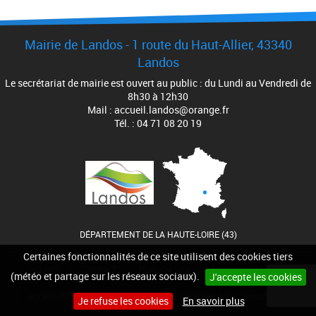
Mairie de Landos - 1 route du Haut-Allier, 43340
Landos
Le secrétariat de mairie est ouvert au public : du Lundi au Vendredi de
8h30 à 12h30
Mail : accueil.landos@orange.fr
Tél. : 04 71 08 20 19
DÉPARTEMENT DE LA HAUTE-LOIRE (43)
Certaines fonctionnalités de ce site utilisent des cookies tiers
Accueil
Contact
Plan du site
Mentions légales
(météo et partage sur les réseaux sociaux).
J'accepte les cookies
Accessibilité
Cookies
Site internet pour communes
Je refuse les cookies
En savoir plus