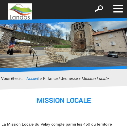
Affic
Afficher
le
le
men
formulaire
de
recherche
Vous êtes ici :
Accueil
> Enfance / Jeunesse >
Mission Locale
MISSION LOCALE
La Mission Locale du Velay compte parmi les 450 du territoire