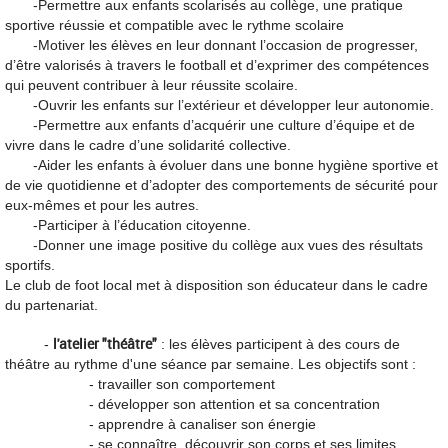
-
Permettre aux enfants scolarisés au collège, une pratique
sportive réussie et
compatible avec le rythme scolaire
-
Motiver les élèves en leur donnant l’occasion de
progresser,
d’être valorisés à
travers le football et d’exprimer des compétences
qui peuvent contribuer à leur
réussite scolaire.
-
Ouvrir les enfants sur l’extérieur et développer leur autonomie.
-
Permettr
e aux enfants d’acquérir une culture d’équipe et de
vivre dans le cadre
d’une solidarité collective.
-
Aider les enfants à évoluer dans une bonne hygiène sportive et
de vie
quotidienne et d’adopter des comportements de sécurité pour
eux
-
mêmes et
pour les a
utres.
-
Participer à l’éducation citoyenne.
-
Donner une image positive du collège aux vues des résultats
sportifs.
Le club de foot local met à disposition son éducateur dans le cadre
du partenariat.
l'atelier "théâtre"
-
: les élèves participent à des cours de
théâtre au rythme d'une séance par semaine. Les objectifs sont :
- travailler son comportement
- développer son attention et sa concentration
- apprendre à canaliser son énergie
- se connaître, découvrir son corps et ses limites