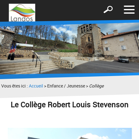
Affic
Afficher
le
le
men
formulaire
de
recherche
Vous êtes ici :
Accueil
> Enfance / Jeunesse >
Collège
Le Collège Robert Louis Stevenson