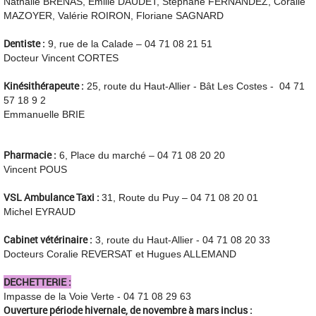
Nathalie BRENAS, Emilie DAUDET, Stéphane FERNANDEZ, Coralie
MAZOYER, Valérie ROIRON, Floriane SAGNARD
Dentiste :
9, rue de la Calade – 04 71 08 21 51
Docteur Vincent CORTES
Kinésithérapeute :
25, route du Haut-Allier - Bât Les Costes - 04 71
57 18 9 2
Emmanuelle BRIE
Pharmacie :
6, Place du marché – 04 71 08 20 20
Vincent POUS
VSL Ambulance Taxi :
31, Route du Puy – 04 71 08 20 01
Michel EYRAUD
Cabinet vétérinaire :
3, route du Haut-Allier - 04 71 08 20 33
Docteurs Coralie REVERSAT et Hugues ALLEMAND
DECHETTERIE :
Impasse de la Voie Verte - 04 71 08 29 63
Ouverture période hivernale,
de novembre à mars inclus :