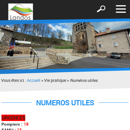
Affic
Afficher
le
le
men
formulaire
de
recherche
Vous êtes ici :
Accueil
> Vie pratique >
Numéros utiles
NUMEROS UTILES
URGENCES
18
Pompiers :
15
SAMU :