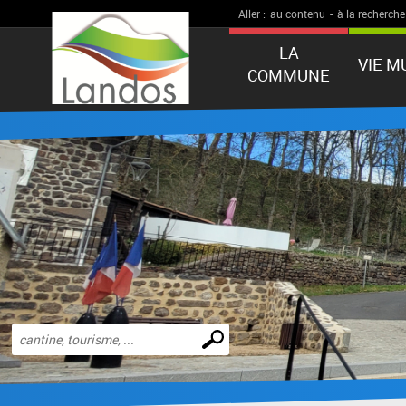
Aller :
au contenu
-
à la recherche
LA
VIE M
COMMUNE
Effectuer
une
recherche