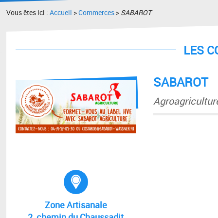
Vous êtes ici :
Accueil
>
Commerces
>
SABAROT
LES 
SABAROT
Agroagricultur
Adresse :
Zone Artisanale
2, chemin du Chaussadit