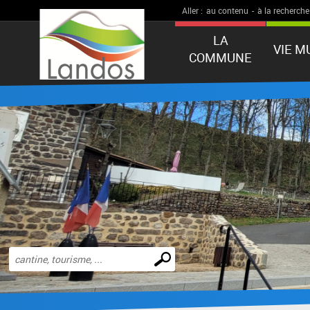
Aller :
au contenu
-
à la recherche
LA
VIE M
COMMUNE
Effectuer
une
recherche