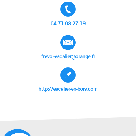
Tél. :
04 71 08 27 19
E-mail :
frevol-escalier@orange.fr
Site internet :
http://escalier-en-bois.com