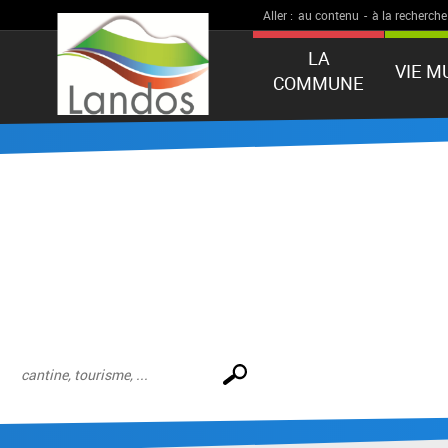
Aller :
au contenu
-
à la recherche
LA
VIE M
COMMUNE
Effectuer
une
recherche