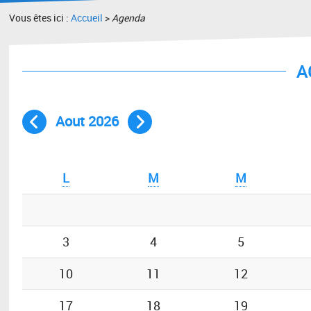
Vous êtes ici :
Accueil
>
Agenda
A
Aout 2026
Mois précédent
Mois suivant
L
M
M
3
4
5
10
11
12
17
18
19