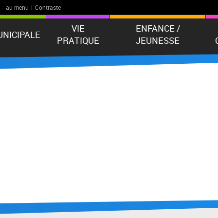
-
au menu
|
Contraste
VIE
ENFANCE /
UNICIPALE
PRATIQUE
JEUNESSE