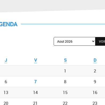
GENDA
Afficher
le
mois
de
J
V
S
D
:
1
2
6
7
8
9
13
14
15
16
20
21
22
23