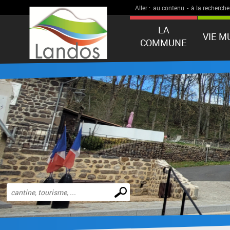
Aller :
au contenu
-
à la recherche
LA
VIE M
COMMUNE
Effectuer
une
recherche